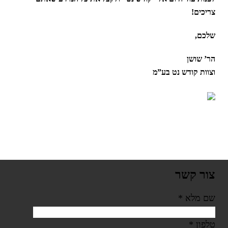
צריכים!
שלכם,
הר’ שושן
וצוות קודש נט בע”מ
צור קשר
שם מלא
*
טלפון
*