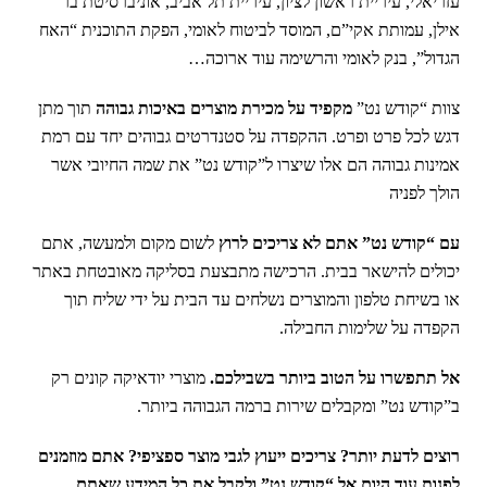
עזריאלי, עיריית ראשון לציון, עיריית תל אביב, אוניברסיטת בר
אילן, עמותת אקי”ם, המוסד לביטוח לאומי, הפקת התוכנית “האח
הגדול”, בנק לאומי והרשימה עוד ארוכה…
צוות “קודש נט”
מקפיד על מכירת מוצרים באיכות גבוהה
תוך מתן
דגש לכל פרט ופרט. ההקפדה על סטנדרטים גבוהים יחד עם רמת
אמינות גבוהה הם אלו שיצרו ל”קודש נט” את שמה החיובי אשר
הולך לפניה
עם “קודש נט” אתם לא צריכים לרוץ
לשום מקום ולמעשה, אתם
יכולים להישאר בבית. הרכישה מתבצעת בסליקה מאובטחת באתר
או בשיחת טלפון והמוצרים נשלחים עד הבית על ידי שליח תוך
הקפדה על שלימות החבילה.
אל תתפשרו על הטוב ביותר בשבילכם.
מוצרי יודאיקה קונים רק
ב”קודש נט” ומקבלים שירות ברמה הגבוהה ביותר.
רוצים לדעת יותר? צריכים ייעוץ לגבי מוצר ספציפי? אתם מוזמנים
לפנות עוד היום אל “קודש נט” ולקבל את כל המידע שאתם