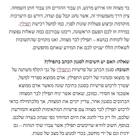
בר מצווה זהו אירוע מרגש, הן עבור ההורים והן עבור חתן השמחה.
ציון דרך משמעותי זה, אשר נחגג קבל עם ועדה, דורש גם היערכות
מוקדמת וביצוע פעולות שונות לפניו, כמו למשל רכישת
תפילין
.
במידה וזו לכם הפעם הראשונה, ריכזנו עבורכם כמה שאלות נפוצות
של לקוחות בנושא – תפילין לבר מצווה, ואנו מקווים שהתשובות
לשאלות הללו יעניקו לכם את המידע שאתם מחפשים.
שאלה: האם יש חשיבות לסגנון הכתב בתפילין?
תשובה:
סגנון הכתב של פרשיות
התפילין
על גבי הקלף משתנה על
פי מוצאו ומנהגיו של רוכש התפילין. אדם ממוצא ספרדי למשל,
יצטרך לרכוש פרשיות בסגנון כתיבה שונה מאשר אדם ממוצא
אשכנזי או חסידי. כמובן, שאדם אשר יניח תפילין לבר המצווה
הכתובים בסגנון אחר, עדיין יקיים את המצווה, אך מלכתחילה כדאי
לרכוש תפילין לבר מצווה עם פרשיות המתאימות למוצא והמורשת
שלכם, ולו רק כדי לחגוג את היום המיוחד כפי שנהוג בעדה שלכם.
בנוסף, חשוב לוודא שרוכשים תפילין אשר עברו שתי הגהות – גם
ידנית וגם על ידי מחשב, בכדי למנוע כל מצב של טעות.