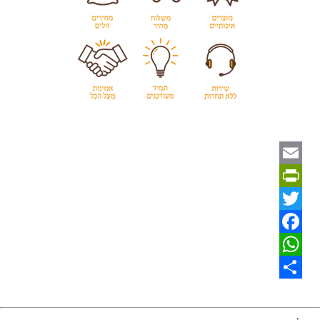
Email
PrintFriendly
Twitter
Facebook
WhatsApp
Share