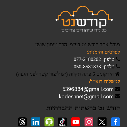
מנהל אתר קודש נט בע"מ: הרב מימון שושן
לפרטים והזמנות:
טלפון: 077-2180202
טלפון: 050-8581833
הירקונים 6 פתח תקווה (יש ליצור קשר לפני הגעה)
למשלוח דוא"ל:
קודש נט ברשתות החברתיות