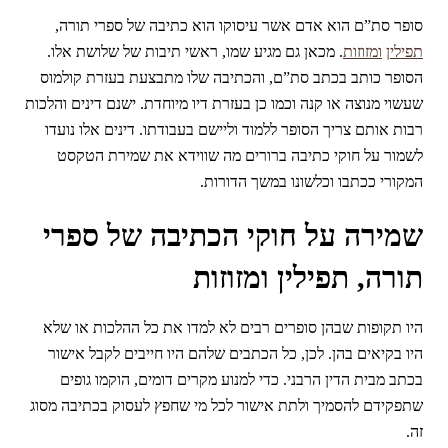
סופר סת”ם הוא אדם אשר עיסוקו הוא כתיבה של ספרי תורה,
תפילין
ומזוזות
. מכאן גם מגיע שמו, ראשי תיבות של שלושת אלו.
הסופר כותב בכתב סת”ם, והכתיבה שלו מתבצעת בעזרת קולמוס
שעשוי מנוצה או קנה וכמו כן בעזרת דיו מיוחדת. ישנם דינים והלכות
רבות אותם צריך הסופר ללמוד וליישם בעבודתו. דינים אלו נועדו
לשמור על חוקי כתיבה ברורים מה שווידא את שמירת הטקסט
המקורי ככתבו וכלשונו במשך הדורות.
שמירה על חוקי הכתיבה של ספרי
תורה, תפילין ומזוזות
היו תקופות שבהן סופרים רבים לא למדו את כל ההלכות או שלא
היו בקיאים בהן. לכן, כל הכתבים שלהם היו חייבים לקבל אישור
בכתב מבית הדין הרבני. כדי למנוע מקרים דומים, הוקמו גופים
שתפקידם להסמיך ולתת אישור לכל מי שחפץ לעסוק בכתיבה מסוג
זה.