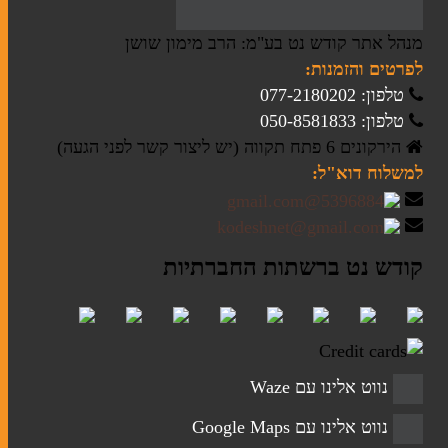
מנהל אתר קודש נט בע"מ: הרב מימון שושן
לפרטים והזמנות:
ברית מילה
טלפון: 077-2180202
חתונה
טלפון: 050-8581833
הירקונים 6 פתח תקווה (יש ליצור קשר לפני הגעה)
מזכרות לאירועים
למשלוח דוא"ל:
חנוכה
מגילות אסתר
פסח
קודש נט ברשתות החברתיות
סוגי טליתות
תיקים לטלית ולתפילין
נווט אלינו עם Waze
נווט אלינו עם Google Maps