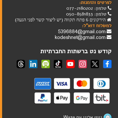
מגילות
לפרטים והזמנות:
טלפון: 077-2180202
שלטי הנצחה
טלפון: 050-8581833
טליתות
הירקונים 6 פתח תקווה (יש ליצור קשר לפני הגעה)
למשלוח דוא"ל:
שבת
קודש נט ברשתות החברתיות
כוסות קידוש
מוצרי חשמל לשבת
פמוטים
הבדלה
נווט אלינו עם Waze