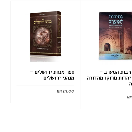
ברית מילה
חתונה
מזכרות לאירועים
חנוכה
מגילות אסתר
פסח
תיבות המערב –
ספר מנחת ירושלים –
יהדות מרוקו מהדורה
מנהגי ירושלים
ה
₪
129.00
סוגי טליתות
₪
תיקים לטלית ולתפילין
הוסף לסל
הוסף לסל
במעגל השנה