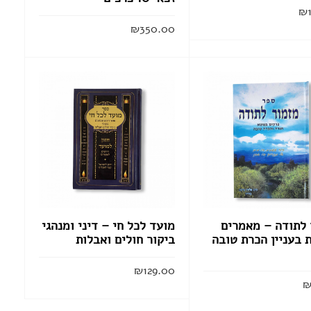
₪
קלף מזוזה
₪
350.00
הוסף לסל
בתי מזוזה
קרא עוד
ערכות מזוזות
סוגי תפילין
ערכות תפילין לבר מצווה
תיקים לטלית ולתפילין
 לתודה – מאמרים
מועד לכל חי – דיני ומנהגי
אומנות יהודית עכשווית
 בעניין הכרת טובה
ביקור חולים ואבלות
ליתוגרפיות
₪
129.00
מזכרות
הוסף לסל
הוסף לסל