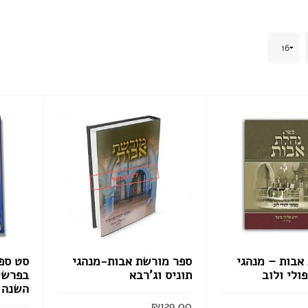
לא במלאי
אבות – מנהגי
ספר מורשת אבות-מנהגי
סט ספר
ולי ולוב
תוניס וג’רבא
בפרשי
השנה 
₪
129.00