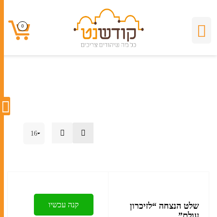
שלטים לע"נ
0
0
קנה עכשיו
שלט הנצחה “לזיכרון
עולם”