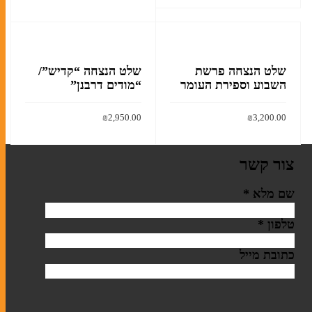
הוסף לסל
הוסף לסל
קלף מזוזה
בתי מזוזה
שלט הנצחה פרשת
שלט הנצחה “קדיש”/
השבוע וספירת העומר
“מודים דרבנן”
ערכות מזוזות
₪
2,950.00
₪
3,200.00
הוסף לסל
הוסף לסל
סוגי תפילין
צור קשר
ערכות תפילין לבר מצווה
שם מלא
*
תיקים לטלית ולתפילין
טלפון
*
כתובת מייל
אומנות יהודית עכשווית
ליתוגרפיות
מזכרות