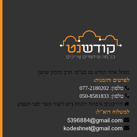
ברית מילה
חתונה
מזכרות לאירועים
חנוכה
מגילות אסתר
מנהל אתר קודש נט בע"מ: הרב מימון שושן
לפרטים והזמנות:
פסח
טלפון: 077-2180202
טלפון: 050-8581833
הירקונים 6 פתח תקווה (יש ליצור קשר לפני הגעה)
סוגי טליתות
למשלוח דוא"ל:
תיקים לטלית ולתפילין