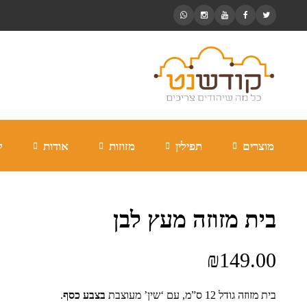
מוצרים
תפילין
מזוזות
אודות
ל
בית מזוזה מעץ לבן
₪
149.00
בית מזוזה גודל 12 ס”מ, עם ‘שין’ מעוצבת
בצבע כסף
.