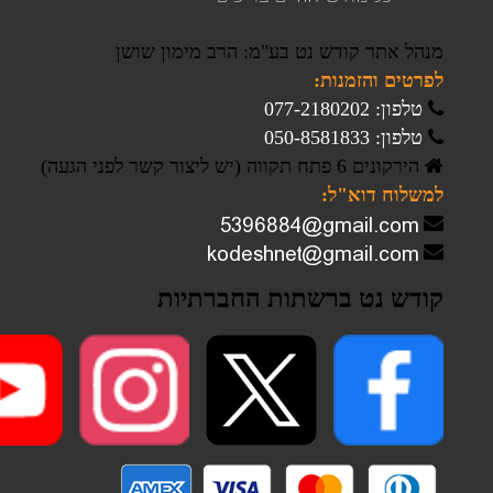
מנהל אתר קודש נט בע"מ: הרב מימון שושן
לפרטים והזמנות:
טלפון: 077-2180202
טלפון: 050-8581833
הירקונים 6 פתח תקווה (יש ליצור קשר לפני הגעה)
למשלוח דוא"ל:
קודש נט ברשתות החברתיות