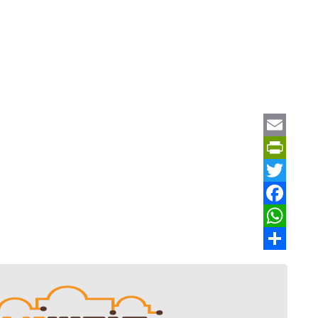
Email
PrintFriendly
Twitter
Facebook
WhatsApp
Share