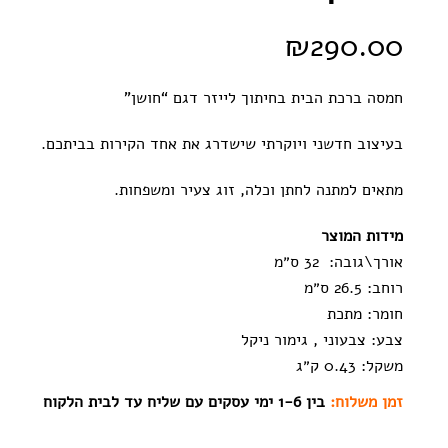
₪
290.00
חמסה ברכת הבית בחיתוך לייזר דגם “חושן”
בעיצוב חדשני ויוקרתי שישדרג את אחד הקירות בביתכם.
מתאים למתנה לחתן וכלה, זוג צעיר ומשפחות.
מידות המוצר
אורך\גובה:
32 ס״מ
רוחב:
26.5 ס״מ
חומר:
מתכת
צבע:
צבעוני , גימור ניקל
משקל:
0.43 ק״ג
זמן משלוח:
בין 1-6 ימי עסקים עם שליח עד לבית הלקוח