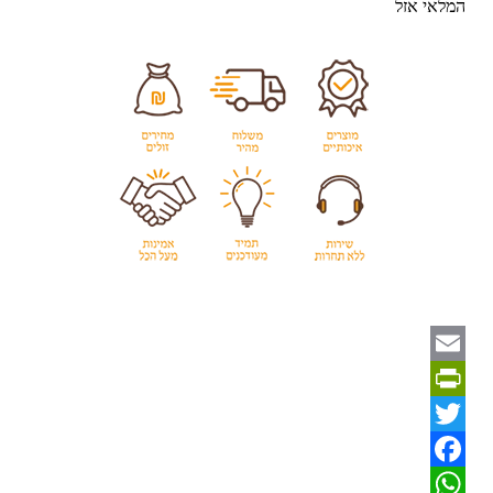
המלאי אזל
Email
PrintFriendly
Twitter
Facebook