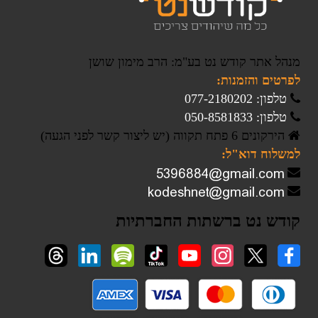
מנהל אתר קודש נט בע"מ: הרב מימון שושן
לפרטים והזמנות:
טלפון: 077-2180202
טלפון: 050-8581833
הירקונים 6 פתח תקווה (יש ליצור קשר לפני הגעה)
למשלוח דוא"ל:
קודש נט ברשתות החברתיות