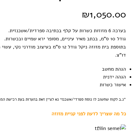
₪
1,050.00
בערכה 6 מזוזות כשרות על קלף בכתיבה ספרדית/אשכנזית.
גודל 10 ס”מ, בכתב מאיר עיניים, מסופר ירא שמיים ובכשרות.
בתוספת בית מזוזה ניקל גודל 12 ס”מ בעיצוב מודרני נ
דו”צ.
הגהת מחשב
הגהה ידנית
אישור כשרות
*נ.ב לקוח שחשוב לו נוסח ספרדי/אשכנזי נא לציין זאת בהערות בעת רכישת המ
כל מה שצריך לדעת לפני קניית מזוזה