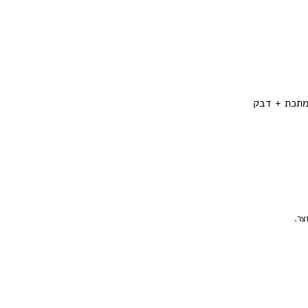
קי, עשוי מתכת + דבק
וצר.