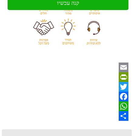
קנה עכשיו
Email
PrintFriendly
Twitter
Facebook
WhatsApp
Share