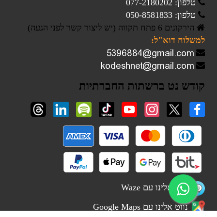
טלפון: 077-2180202
טלפון: 050-8581833
הירקונים 6 פתח תקווה (יש ליצור קשר לפני הגעה)
למשלוח דוא"ל:
קודש נט ברשתות החברתיות
נווט אלינו עם Waze
נווט אלינו עם Google Maps