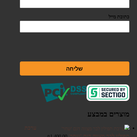
כתובת מייל
שליחה
מוצרים במבצע
ערכת
תפילין לבר מצווה דגם 'שחר'
₪
1,400.00