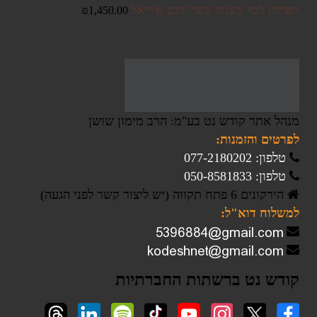
תפילין לבר מצווה כשר דגם אריאל
₪
1,450.00
מנהל אתר קודש נט בע"מ: הרב מימון שושן
לפרטים והזמנות:
טלפון: 077-2180202
טלפון: 050-8581833
הירקונים 6 פתח תקווה (יש ליצור קשר לפני הגעה)
למשלוח דוא"ל: