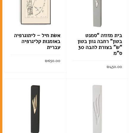
מזכרות
בית מזוזה “סמנט
אשת חיל – ליתוגרפיה
ברית מילה
בטון” רחבה גוון בטון
באומנות קליגרפיה
חתונה
“ש” בצורת להבה 30
עברית
ס”מ
מזכרות לאירועים
₪
650.00
חנוכה
₪
450.00
הוסף לסל
מגילות אסתר
הוסף לסל
פסח
סוגי טליתות
תיקים לטלית ולתפילין