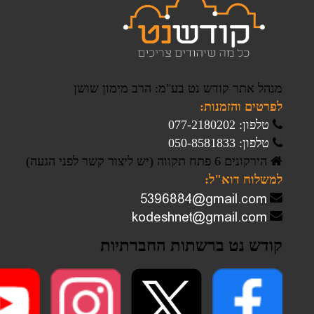
מנהל אתר קודש נט בע"מ: הרב מימון שושן
לפרטים והזמנות:
טלפון: 077-2180202
טלפון: 050-8581833
הירקונים 6 פתח תקווה (יש ליצור קשר לפני הגעה)
למשלוח דוא"ל:
קודש נט ברשתות החברתיות