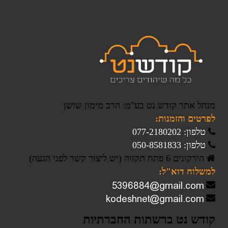
מנהל אתר קודש נט בע"מ: הרב מימון שושן
לפרטים והזמנות:
טלפון: 077-2180202
טלפון: 050-8581833
הירקונים 6 פתח תקווה (יש ליצור קשר לפני הגעה)
למשלוח דוא"ל:
קודש נט ברשתות החברתיות