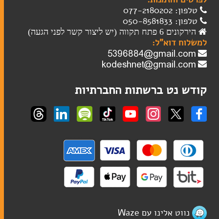
טלפון: 077-2180202
טלפון: 050-8581833
במעגל השנה
הירקונים 6 פתח תקווה (יש ליצור קשר לפני הגעה)
למשלוח דוא"ל:
ברכונים
זמירות שבת
מחזורים
קודש נט ברשתות החברתיות
סידורים
ספרי מנהגים
ספרים
ספרי הפטרות
ספרי תורה
תיקים לספרי תורה
נווט אלינו עם Waze