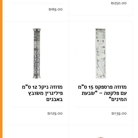
₪
250.00
₪
89.00
מזכרות
קרא עוד
הוסף לסל
ברית מילה
חתונה
מזכרות לאירועים
חנוכה
מגילות אסתר
מזוזה פרספקס 15 ס”מ
מזוזה ניקל 12 ס”מ
פסח
עם פלקטה – “שבעת
פיליגרין משובץ
המינים”
באבנים
₪
129.00
₪
139.00
סוגי טליתות
הוסף לסל
הוסף לסל
תיקים לטלית ולתפילין