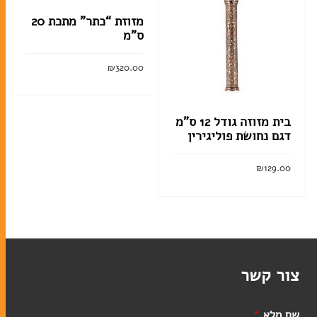
מזוזת “כתר” מתכת 20
ס”מ
במעגל השנה
ברכונים
₪
320.00
זמירות שבת
הוסף לסל
מחזורים
בית מזוזה גודל 12 ס”מ
דגם נחושת פוליגירין
סידורים
ספרי מנהגים
₪
129.00
ספרים
הוסף לסל
ספרי הפטרות
ספרי תורה
צור קשר
תיקים לספרי תורה
שם מלא
*