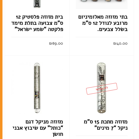
בתי מזוזה מאלומיניום
בית מזוזה פלסטיק 12
מרובע לגודל 12 ס”מ
ס”מ צבועה בתלת מימד
בשלל צבעים.
פלקטה “שמע ישראל”
קלף מזוזה
בתי מזוזה
₪
89.00
₪
40.00
ערכות מזוזות
הוסף לסל
הוסף לסל
סוגי תפילין
לא במלאי
ערכות תפילין לבר מצווה
תיקים לטלית ולתפילין
מזוזה מתכת 15 ס”מ
מזוזה מניקל דגם
ניקל “7 מינים”
“כותל” עם שיבוץ אבני
אומנות יהודית עכשווית
חושן
ליתוגרפיות