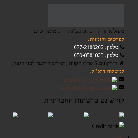
מנהל אתר קודש נט בע"מ: הרב מימון שושן
לפרטים והזמנות:
טלפון: 077-2180202
טלפון: 050-8581833
הירקונים 6 פתח תקווה (יש ליצור קשר לפני הגעה)
למשלוח דוא"ל:
קודש נט ברשתות החברתיות
ראשי
תקנון האתר
משלוחים