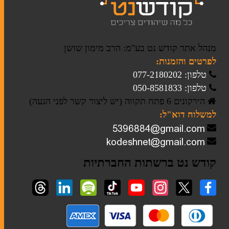
ברית מילה
מנהל אתר קודש נט בע"מ: הרב מימון שושן
חתונה
לפרטים והזמנות:
טלפון: 077-2180202
מזכרות לאירועים
טלפון: 050-8581833
חנוכה
הירקונים 6 פתח תקווה (יש ליצור קשר לפני הגעה)
למשלוח דוא"ל:
מגילות אסתר
פסח
קודש נט ברשתות החברתיות
סוגי טליתות
תיקים לטלית ולתפילין