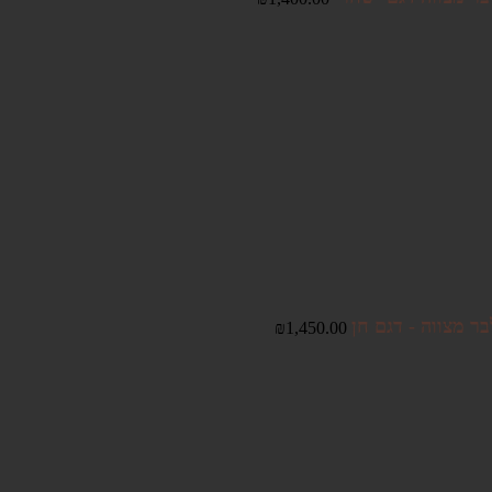
ר מצווה - דגם חן
₪
1,450.00