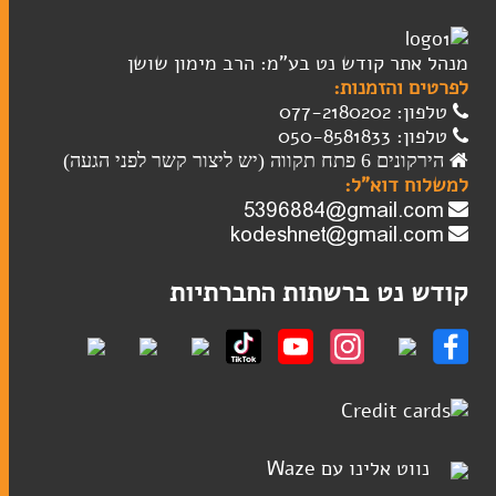
מגילות
שלטי הנצחה
מנהל אתר קודש נט בע"מ: הרב מימון שושן
טליתות
לפרטים והזמנות:
טלפון: 077-2180202
טלפון: 050-8581833
הירקונים 6 פתח תקווה (יש ליצור קשר לפני הגעה)
שבת
למשלוח דוא"ל:
כוסות קידוש
מוצרי חשמל לשבת
קודש נט ברשתות החברתיות
פמוטים
הבדלה
נווט אלינו עם Waze