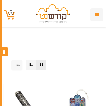
חמסה
0
0