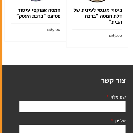
כיסוי מגנטי לעינית של
חמסה אפוקסי עיטור
דלת חמסה “ברכת
פסיפס “ברכת העסק”
הבית”
₪
89.00
קלף מזוזה
₪
65.00
בתי מזוזה
קרא עוד
קרא עוד
ערכות מזוזות
סוגי תפילין
צור קשר
ערכות תפילין לבר מצווה
שם מלא
*
תיקים לטלית ולתפילין
טלפון
*
אומנות יהודית עכשווית
ליתוגרפיות