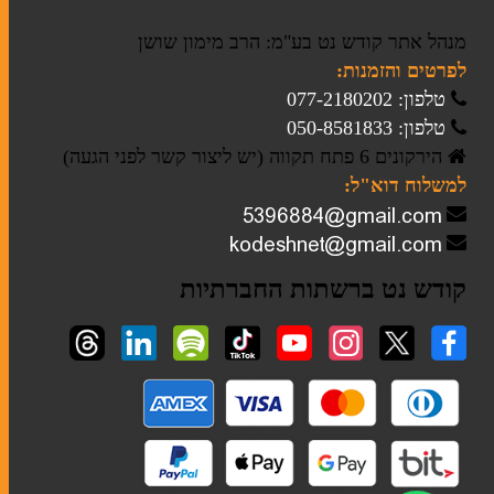
מנהל אתר קודש נט בע"מ: הרב מימון שושן
לפרטים והזמנות:
טלפון: 077-2180202
טלפון: 050-8581833
הירקונים 6 פתח תקווה (יש ליצור קשר לפני הגעה)
למשלוח דוא"ל:
קודש נט ברשתות החברתיות