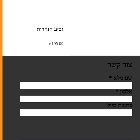
הוסף לסל
קלף מזוזה
גביע הנהרות
בתי מזוזה
ערכות מזוזות
₪
195.00
הוסף לסל
צור קשר
סוגי תפילין
שם מלא
*
ערכות תפילין לבר מצווה
תיקים לטלית ולתפילין
טלפון
*
כתובת מייל
אומנות יהודית עכשווית
ליתוגרפיות
מזכרות