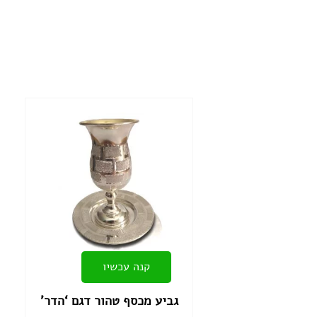
קנה עכשיו
גביע מכסף טהור דגם ‘הדר’