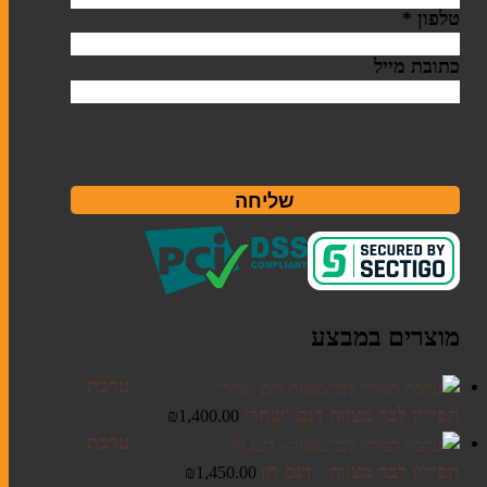
טלפון
*
שלטי הנצחה
טליתות
כתובת מייל
שבת
כוסות קידוש
שליחה
מוצרי חשמל לשבת
פמוטים
הבדלה
מוצרים במבצע
ערכת
תפילין לבר מצווה דגם 'שחר'
₪
1,400.00
ערכת
תפילין לבר מצווה - דגם חן
₪
1,450.00