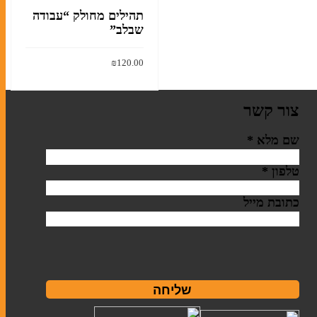
תהילים מחולק “עבודה
שבלב”
₪
120.00
הוסף לסל
צור קשר
שם מלא
*
טלפון
*
כתובת מייל
שליחה