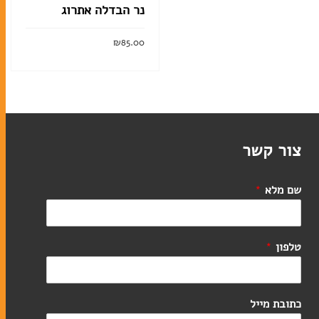
נר הבדלה אתרוג
₪
85.00
הוסף לסל
קלף מזוזה
בתי מזוזה
ערכות מזוזות
צור קשר
סוגי תפילין
שם מלא
*
ערכות תפילין לבר מצווה
תיקים לטלית ולתפילין
טלפון
*
אומנות יהודית עכשווית
כתובת מייל
ליתוגרפיות