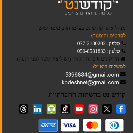
ברית מילה
מנהל אתר קודש נט בע"מ: הרב מימון שושן
חתונה
לפרטים והזמנות:
טלפון: 077-2180202
מזכרות לאירועים
טלפון: 050-8581833
חנוכה
הירקונים 6 פתח תקווה (יש ליצור קשר לפני הגעה)
למשלוח דוא"ל:
מגילות אסתר
פסח
קודש נט ברשתות החברתיות
סוגי טליתות
תיקים לטלית ולתפילין