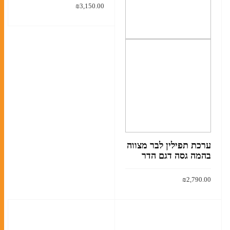
₪
3,150.00
האפשר
בעמוד
קרא עוד
המוצר
ברית מילה
חתונה
מזכרות לאירועים
חנוכה
מגילות אסתר
פסח
ערכת תפילין לבר מצווה
בהמה גסה דגם הדר
סוגי טליתות
₪
2,790.00
תיקים לטלית ולתפילין
הוסף לסל