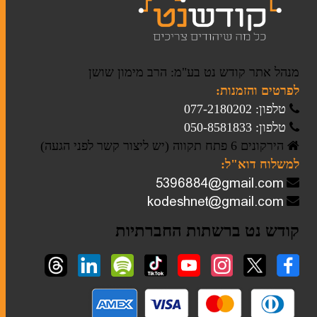
מנהל אתר קודש נט בע"מ: הרב מימון שושן
לפרטים והזמנות:
טלפון: 077-2180202
טלפון: 050-8581833
הירקונים 6 פתח תקווה (יש ליצור קשר לפני הגעה)
למשלוח דוא"ל:
קודש נט ברשתות החברתיות