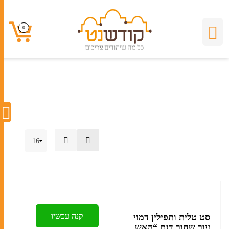
סט לבר מצווה באשדוד
0
0
קנה עכשיו
סט טלית ותפילין דמוי
עור שחור דגם “האש