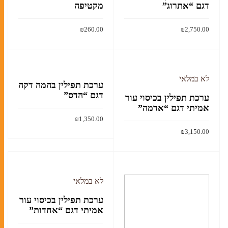
דגם “אתרוג”
מקטיפה
קלף מזוזה
₪
260.00
₪
2,750.00
בתי מזוזה
הוסף לסל
הוסף לסל
ערכות מזוזות
לא במלאי
ערכת תפילין בהמה דקה
דגם “הדס”
ערכת תפילין בכיסוי עור
אמיתי דגם “אדמה”
סוגי תפילין
₪
1,350.00
ערכות תפילין לבר מצווה
₪
3,150.00
למוצר
בחר אפשרויות
תיקים לטלית ולתפילין
זה
קרא עוד
יש
מספר
לא במלאי
סוגים.
אומנות יהודית עכשווית
ניתן
ערכת תפילין בכיסוי עור
ליתוגרפיות
אמיתי דגם “אחדות”
לבחור
את
מזכרות