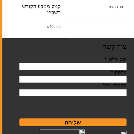
קמע מטבע הקודש
₪
400.00
רשב”י
הוסף לסל
₪
400.00
הוסף לסל
צור קשר
שם מלא
*
טלפון
*
כתובת מייל
שליחה