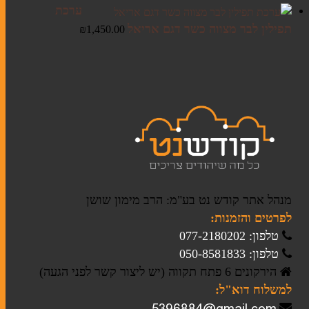
ערכת
תפילין לבר מצווה כשר דגם אריאל
₪
1,450.00
ברית מילה
חתונה
מזכרות לאירועים
חנוכה
מגילות אסתר
פסח
מנהל אתר קודש נט בע"מ: הרב מימון שושן
לפרטים והזמנות:
טלפון: 077-2180202
סוגי טליתות
טלפון: 050-8581833
תיקים לטלית ולתפילין
הירקונים 6 פתח תקווה (יש ליצור קשר לפני הגעה)
למשלוח דוא"ל: