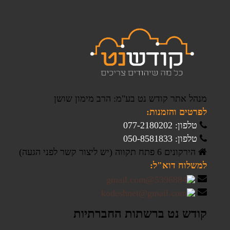
מנהל אתר קודש נט בע"מ: הרב מימון שושן
לפרטים והזמנות:
טלפון: 077-2180202
טלפון: 050-8581833
הירקונים 6 פתח תקווה (יש ליצור קשר לפני הגעה)
למשלוח דוא"ל:
קודש נט ברשתות החברתיות