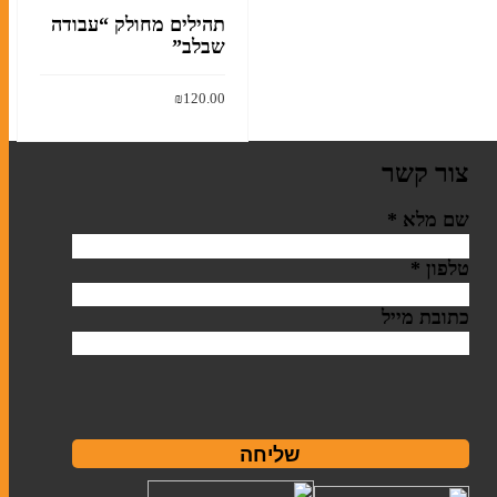
תהילים מחולק “עבודה
שבלב”
₪
120.00
הוסף לסל
צור קשר
שם מלא
*
טלפון
*
כתובת מייל
שליחה