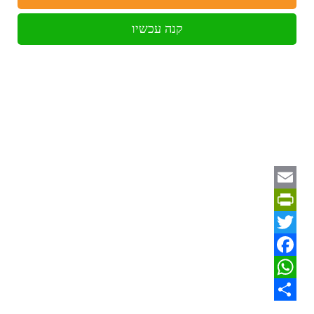
קנה עכשיו
Email
PrintFriendly
Twitter
Facebook
WhatsApp
Share