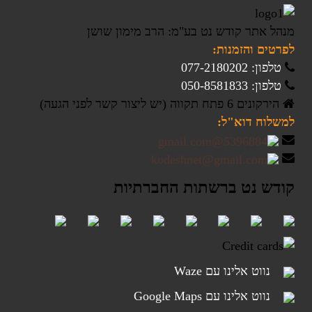
מנהל אתר קודש נט בע"מ: הרב מימון שושן
לפרטים והזמנות:
טלפון: 077-2180202
טלפון: 050-8581833
הירקונים 6 פתח תקווה (יש ליצור קשר לפני הגעה)
למשלוח דוא"ל:
קודש נט ברשתות החברתיות
נווט אלינו עם Waze
נווט אלינו עם Google Maps