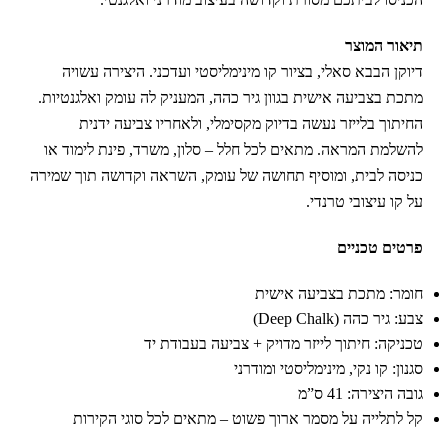
תיאור המוצר
דיוקן הבבא סאלי, בציור קו מינימליסטי ועדכני. היצירה עשויה
מתכת בצביעה אישית בגוון גיר כהה, המעניק לה עומק ואלגנטיות.
החיתוך בלייזר נעשה בדיוק מקסימלי, ולאחריו צביעה ידנית
להשלמת המראה. מתאים לכל חלל – סלון, משרד, פינת לימוד או
כניסה לבית, ומוסיף תחושה של עומק, השראה וקדושה תוך שמירה
על קו עיצובי טרנדי.
פרטים טכניים
חומר: מתכת בצביעה אישית
צבע: גיר כהה (Deep Chalk)
טכניקה: חיתוך לייזר מדויק + צביעה בעבודת יד
סגנון: קו נקי, מינימליסטי ומודרני
גובה היצירה: 41 ס”מ
קל לתלייה על מסמר ארוך פשוט – מתאים לכל סוגי הקירות