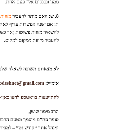
ממנו ונכנסים אליו פעם אחת.
8. ש: האם מותר להעביר
מזוזות
ת: אם ישנה אפשרות עדיף לא לה
להשאיר מזוזות פשוטות (אך כשר
להעביר מזוזות ממקום למקום.
לא מצאתם תשובה לשאלה שלכ
אימייל:
odeshnet@gmail.com
להתייעצות בוואטספ לחצו כאן>
הרב מימון שושן,
סופר סת”ם מוסמך מטעם הרבנ
ומנהל אתר “קודש נט” – למכיר