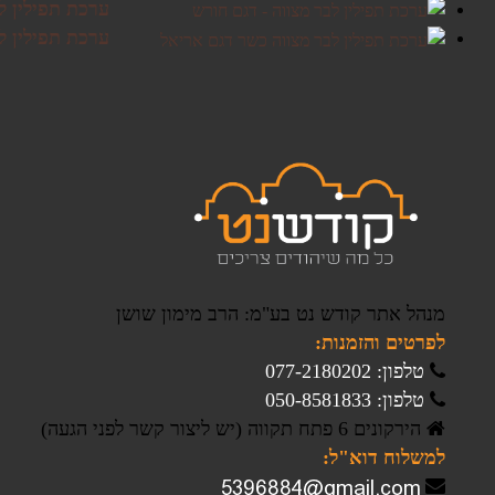
ערכת תפילין ל
ערכת תפילין ל
מנהל אתר קודש נט בע"מ: הרב מימון שושן
לפרטים והזמנות:
טלפון: 077-2180202
טלפון: 050-8581833
הירקונים 6 פתח תקווה (יש ליצור קשר לפני הגעה)
למשלוח דוא"ל: