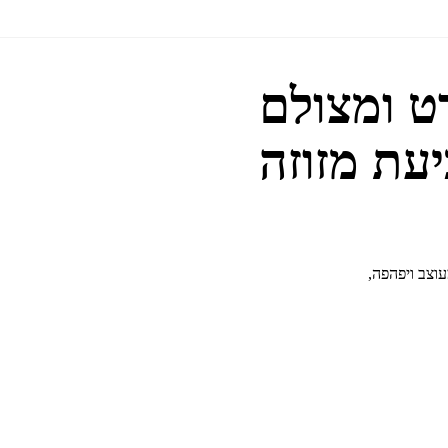
ט ומצולם
עת מזוזה
וצב ויפהפה,