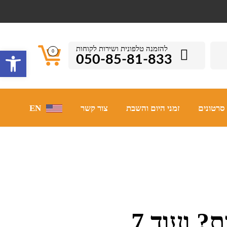
להזמנה טלפונית ושירות לקוחות
פתח סרגל 
0
050-85-81-833
סרטונים
זמני היום והשבת
צור קשר
EN
כל כמה זמן צריך לבדוק מזוזות? ועוד 7