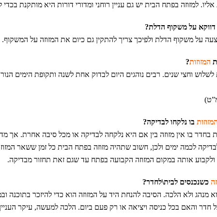
 אליו. למזוזה בפתח הבית יש גם עניין רוחני ומדורי דורות היא מותקנת בכדי 
ווקא על משקוף הדלת?
צעה על משקוף הדלת ולפיכך צריך להתקין גם כיום את המזוזה על המשקוף.
המזוזות
?
לשלוש וחצי שנים. רבים נוהגים היום לבדוק אחת לשנה ותקופת הימים הנורא
”ט)
מזוזות
בו נלקחו לבדיקה?
ת בחדר בו אין מזוזה בין אם היא נלקחה לבדיקה או מכל סיבה אחרת. אך מ
לבדיקה לכמה ימים ולכן, חשוב שתהיה מזוזה בפתח הבית כל זמן ששאר המזוזו
ולקבוע אותה במקום המזוזה הקבועה בפתח עד שגם זאת תחזור מבדיקה.
זה
כשנכנסים לבית\לחדר?
וא מנהג ולא הלכה. הסיבה להנחת היד על המזוזה הוא כדי להיזכר בתוכנה וב
 חדר והאם בכל כניסה ויציאה או רק פעם ביום. הלכה למעשה, עיקר העניין