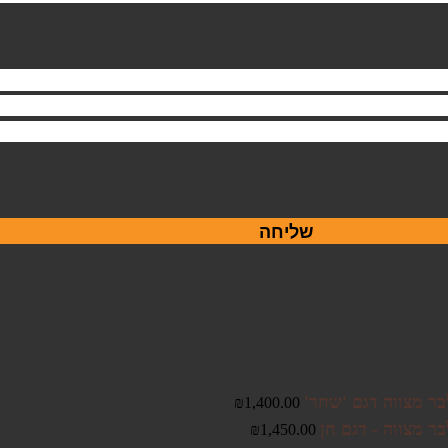
שליחה
בר מצווה דגם 'שחר'
₪
1,400.00
ר מצווה - דגם חן
₪
1,450.00