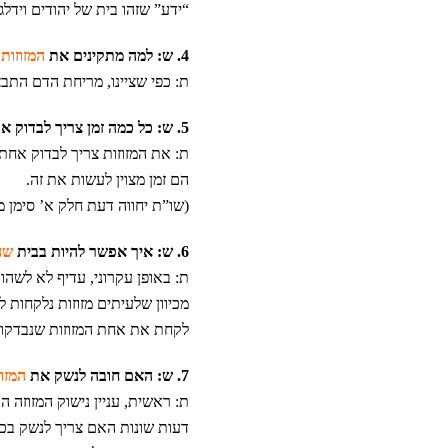
“ידע” שזהו בית של יהודים וידלג
4. ש: למה מתקינים את
המזוזות
ד
ת: כפי שציינו, מריחת הדם התב
5. ש: כל כמה זמן צריך לבדוק את
ת: את המזוזות צריך לבדוק אחת 
הם זמן מצוין לעשות את זה.
(שו”ת יחווה דעת חלק א’ סימן מ
6. ש: איך אפשר להיות בבית
שה
ת: באופן עקרוני, עדיף לא לשהו
מכיוון שלעיתים מזוזות נלקחות 
לקחת את אחת המזוזות שנבדקו 
7. ש: האם חובה לנשק את
המזו
ת: ראשית, עניין נישוק המזוזה ה
דעות שונות האם צריך לנשק בכל