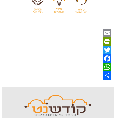
Email
PrintFriendly
Twitter
Facebook
WhatsApp
Share