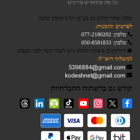
מנהל אתר קודש נט בע"מ: הרב מימון שושן
לפרטים והזמנות:
טלפון: 077-2180202
טלפון: 050-8581833
הירקונים 6 פתח תקווה (יש ליצור קשר לפני הגעה)
למשלוח דוא"ל:
קודש נט ברשתות החברתיות