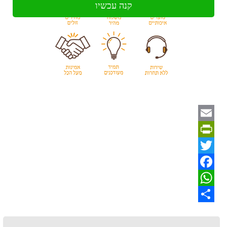
קנה עכשיו
Email
PrintFriendly
Twitter
Facebook
WhatsApp
Share