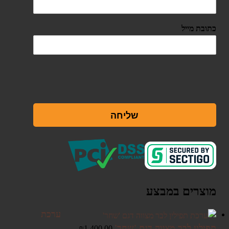
כתובת מייל
שליחה
מוצרים במבצע
ערכת
תפילין לבר מצווה דגם 'שחר'
₪
1,400.00