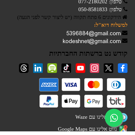
טלפון: 077-2180202
טלפון: 050-8581833
הירקונים 6 פתח תקווה (יש ליצור קשר לפני הגעה)
למשלוח דוא"ל:
קודש נט ברשתות החברתיות
נווט אלינו עם Waze
נווט אלינו עם Google Maps