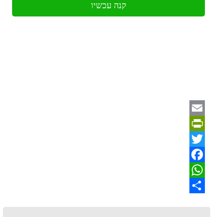
קנה עכשיו
Email
PrintFriendly
Twitter
Facebook
WhatsApp
Share