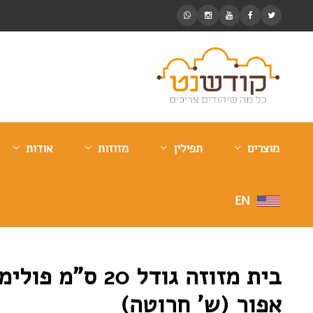
מוצרים
תפילין
מזוזות
אודות
EN
בית מזוזה גודל 20 ס”מ
אפור (ש’ חרוטה)