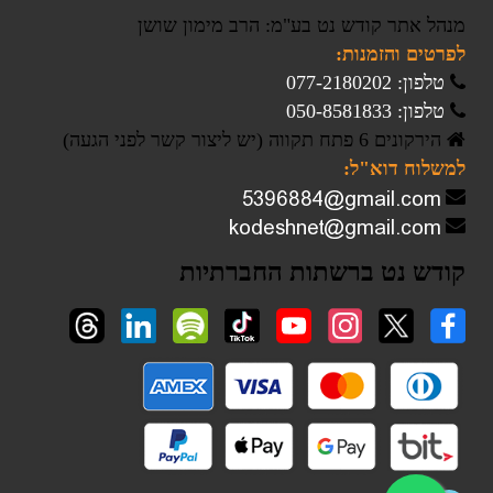
מנהל אתר קודש נט בע"מ: הרב מימון שושן
לפרטים והזמנות:
טלפון: 077-2180202
טלפון: 050-8581833
הירקונים 6 פתח תקווה (יש ליצור קשר לפני הגעה)
למשלוח דוא"ל:
קודש נט ברשתות החברתיות