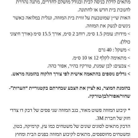
מתאים לדלת כניסה לבית ובגודל מושלם לחדרים, מתנה נהדרת
לחנוכת בית חדש או לחתונה.
האות שי״ן שמוטבעת על זווית בית המזוזה, ונגלית במלואה כאשר
ניגשים לנשק את המזוזה.
> מידות: עומק 1.5 ס״מ, רוחב 2 ס״מ, אורך 15.5 ס״מ (אורך חיצוני
כולל).
> משקל : 40 גרם
> מתאימה לקלף 12 או 10 ס״מ.
> צבעים: לבן שמנת, טורקיז בהיר, אפור כהה.
> גדלים נוספים בהתאמה אישית לפי צורך הלקוח בהזמנה מראש.
בהזמנת המוצר, נא לציין את הצבע שבחרתם בקטגוריית “הערות”-
שחור/אפור/לבן/טורקיז.
* קיבוע המזוזה פשוט מאוד, בגב המזוזה שני פסים של דבק דו צדדי
חזק של חברת 3M.
הדבק מתאים לסוגים שונים של משטחים כמו עץ, קרמיקה, בטון,
ומשטחים מחוספסים, מתאים לקיבוע המזוזה בפנים הבית ומחוץ