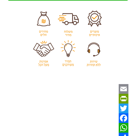
Email
PrintFriendly
Twitter
Facebook