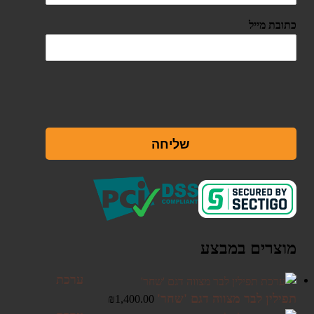
כתובת מייל
שליחה
מוצרים במבצע
ערכת
תפילין לבר מצווה דגם 'שחר'
₪
1,400.00