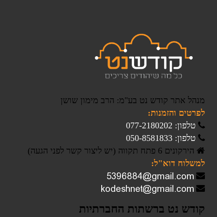
מנהל אתר קודש נט בע"מ: הרב מימון שושן
לפרטים והזמנות:
טלפון: 077-2180202
טלפון: 050-8581833
הירקונים 6 פתח תקווה (יש ליצור קשר לפני הגעה)
למשלוח דוא"ל:
קודש נט ברשתות החברתיות