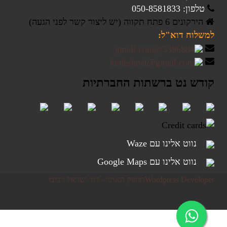
טלפון: 050-8581833
הירקונים 6 פתח תקווה (יש ליצור קשר לפני הגעה)
למשלוח דוא"ל:
קודש נט ברשתות החברתיות
נווט אלינו עם Waze
נווט אלינו עם Google Maps
Wordpress Developer
תחזוק האתר - דוד ישראל רביבו