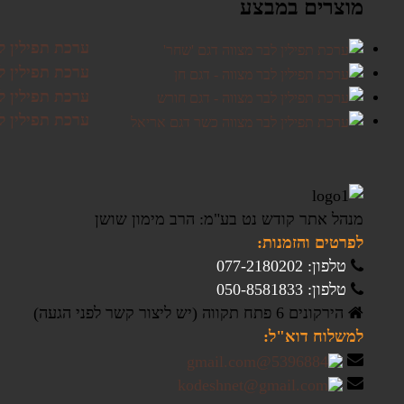
מוצרים במבצע
ערכת תפילין ל
ערכת תפילין לב
ערכת תפילין ל
ערכת תפילין ל
מנהל אתר קודש נט בע"מ: הרב מימון שושן
לפרטים והזמנות:
טלפון: 077-2180202
טלפון: 050-8581833
הירקונים 6 פתח תקווה (יש ליצור קשר לפני הגעה)
למשלוח דוא"ל: