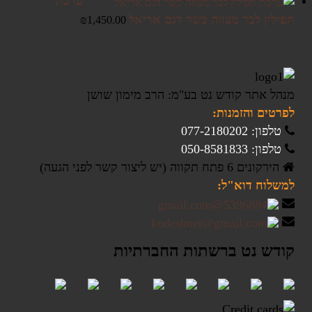
ערכת
תפילין לבר מצווה כשר דגם אריאל
₪
1,450.00
מנהל אתר קודש נט בע"מ: הרב מימון שושן
לפרטים והזמנות:
טלפון: 077-2180202
טלפון: 050-8581833
הירקונים 6 פתח תקווה (יש ליצור קשר לפני הגעה)
למשלוח דוא"ל:
קודש נט ברשתות החברתיות