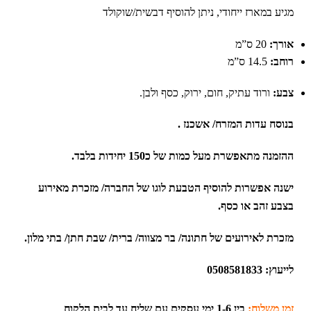
מגיע במארז ייחודי, ניתן להוסיף דבשית/שוקולד
אורך:
20 ס”מ
רוחב:
14.5 ס”מ
צבע:
ורוד עתיק, חום, ירוק, כסף ולבן.
בנוסח עדות המזרח/ אשכנז .
ההזמנה מתאפשרת מעל כמות של כ150 יחידות בלבד.
ישנה אפשרות להוסיף הטבעת לוגו של החברה/ מזכרת מאירוע
בצבע זהב או כסף.
מזכרת לאירועים של חתונה/ בר מצווה/ ברית/ שבת חתן/ בתי מלון.
לייעוץ: 0508581833
זמן משלוח:
בין 1-6 ימי עסקים עם שליח עד לבית הלקוח