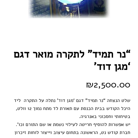
“נר תמיד” לתקרה מואר דגם
‘מגן דוד’
₪
2,500.00
שלט הנצחה “נר תמיד” דגם ‘מגן דוד’ נתלה על התקרה ליד
היכל הקודש בבית הכנסת עם תאורת לד מתח נמוך 12 וולט,
בטיחותי וחסכוני באנרגיה.
יש אפשרות להוסיף חריטה לעילוי נשמת או שם התורם וכו’.
חברת קודש נט, הראשונה בתחום עיצוב וייצור לוחות זיכרון