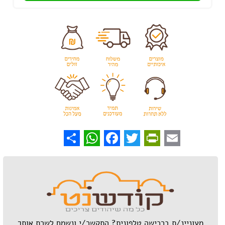
WhatsApp
Share
Facebook
PrintFriendly
Twitter
Email
מעוניינ/ת ברכישה טלפונית? התקשר/י ונשמח לשרת אותך