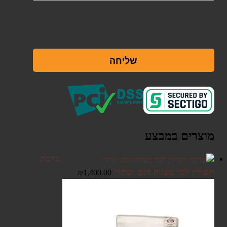
שליחה
מוצרים במבצע
ערכת
תפילין לבר מצווה דגם 'שחר'
₪
1,400.00