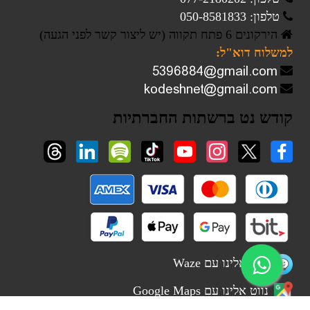
טלפון: 050-8581833
הירקונים 6 פתח תקווה (יש ליצור קשר לפני הגעה)
למשלוח דוא"ל:
קודש נט ברשתות החברתיות
נווט אלינו עם Waze
נווט אלינו עם Google Maps