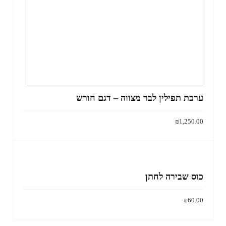
ערכת תפילין לבר מצווה – דגם חורש
₪
1,250.00
למוצר
בחר אפשרויות
זה
יש
מספר
כוס שבירה לחתן
סוגים.
ניתן
₪
60.00
לבחור
הוסף לסל
את