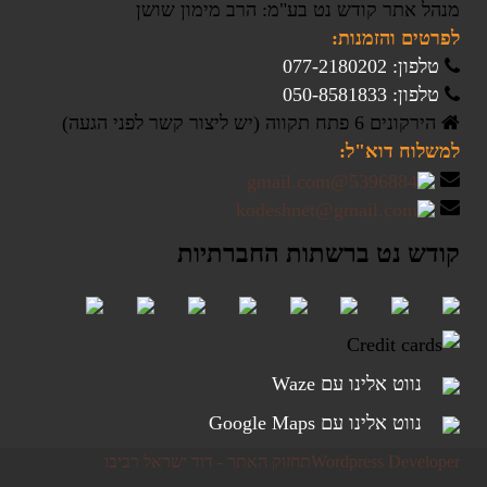
מנהל אתר קודש נט בע"מ: הרב מימון שושן
לפרטים והזמנות:
טלפון: 077-2180202
טלפון: 050-8581833
הירקונים 6 פתח תקווה (יש ליצור קשר לפני הגעה)
למשלוח דוא"ל:
קודש נט ברשתות החברתיות
נווט אלינו עם Waze
נווט אלינו עם Google Maps
Wordpress Developer
תחזוק האתר - דוד ישראל רביבו