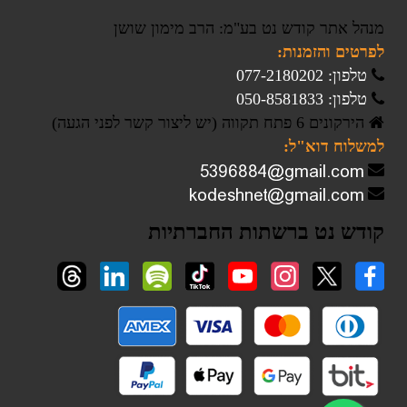
מנהל אתר קודש נט בע"מ: הרב מימון שושן
לפרטים והזמנות:
טלפון: 077-2180202
טלפון: 050-8581833
הירקונים 6 פתח תקווה (יש ליצור קשר לפני הגעה)
למשלוח דוא"ל:
קודש נט ברשתות החברתיות