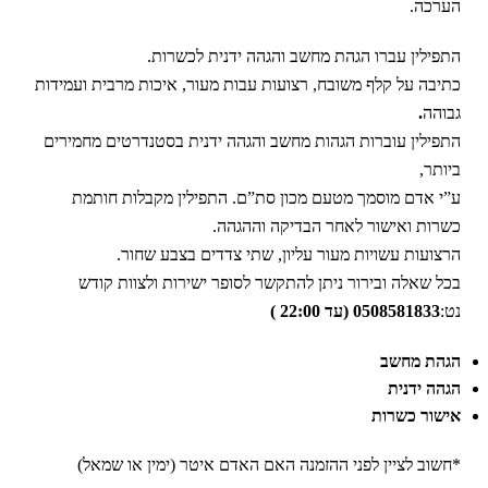
הערכה.
התפילין עברו הגהת מחשב והגהה ידנית לכשרות.
כתיבה על קלף משובח, רצועות עבות מעור, איכות מרבית ועמידות
גבוהה
.
התפילין עוברות הגהות מחשב והגהה ידנית בסטנדרטים מחמירים
ביותר,
ע”י אדם מוסמך מטעם מכון סת”ם. התפילין מקבלות חותמת
כשרות ואישור לאחר הבדיקה וההגהה.
הרצועות עשויות מעור עליון, שתי צדדים בצבע שחור.
בכל שאלה ובירור ניתן להתקשר לסופר ישירות ולצוות קודש
נט:
0508581833 (עד 22:00 )
הגהת מחשב
הגהה ידנית
אישור כשרות
*חשוב לציין לפני ההזמנה האם האדם איטר (ימין או שמאל)