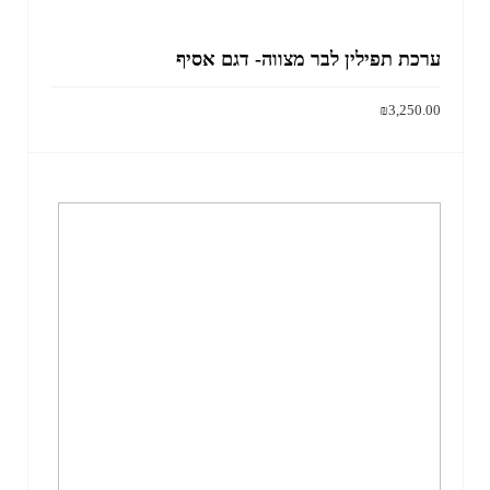
זה
האפשרוי
יש
בעמוד
מספר
ערכת תפילין לבר מצווה- דגם אסיף
המוצר
סוגים.
ניתן
₪
3,250.00
לבחור
הוסף לסל
את
האפשרוי
בעמוד
המוצר