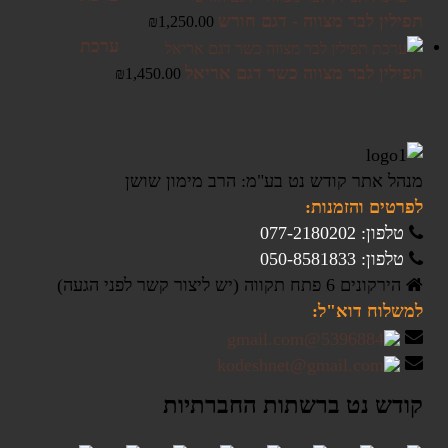
תפילין לבר מצווה - דגם חורש
₪
1,250.00
ערכת
תפילין לבר מצווה כשר דגם אריאל
₪
1,450.00
מנהל אתר קודש נט בע"מ: הרב מימון שושן
לפרטים והזמנות:
טלפון: 077-2180202
טלפון: 050-8581833
הירקונים 6 פתח תקווה (יש ליצור קשר לפני הגעה)
למשלוח דוא"ל:
קודש נט ברשתות החברתיות